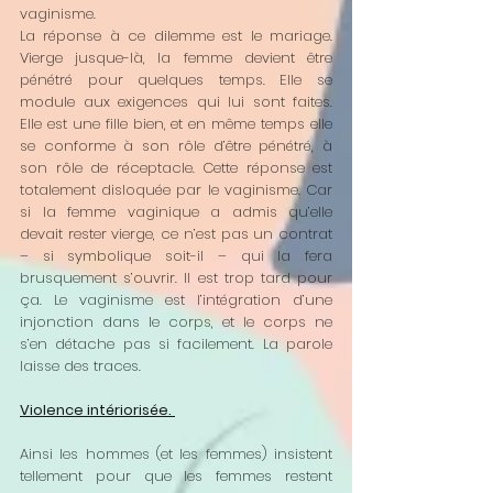
vaginisme. 
La réponse à ce dilemme est le mariage. 
Vierge jusque-là, la femme devient être 
pénétré pour quelques temps. Elle se 
module aux exigences qui lui sont faites. 
Elle est une fille bien, et en même temps elle 
se conforme à son rôle d’être pénétré, à 
son rôle de réceptacle. Cette réponse est 
totalement disloquée par le vaginisme. Car 
si la femme vaginique a admis qu’elle 
devait rester vierge, ce n’est pas un contrat 
– si symbolique soit-il – qui la fera 
brusquement s’ouvrir. Il est trop tard pour 
ça. Le vaginisme est l’intégration d’une 
injonction dans le corps, et le corps ne 
s’en détache pas si facilement. La parole 
laisse des traces. 
Violence intériorisée. 
Ainsi les hommes (et les femmes) insistent 
tellement pour que les femmes restent 