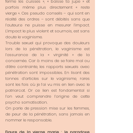
ferme les cuisses », « baisse ta jupe » et 
parfois même plus directement « reste 
vierge ». Ces pseudo conseils – qui sont en 
réalité des ordres – sont débités sans que 
l’auteur.e ne puisse en mesurer l’impact. 
L’impact le plus violent et sournois, est sans 
doute le vaginisme. 
Trouble sexuel qui provoque des douleurs 
lors de la pénétration, le vaginisme est 
l’assurance de la « virginité » de la 
concernée. Car à moins de se faire mal ou 
d’être contrainte, les rapports sexuels avec 
pénétration sont impossibles. En lisant des 
tonnes d’articles sur le vaginisme, rares 
sont les fois où je l’ai vu mis en lien avec le 
patriarcat. Or ce lien est fondamental si 
l’on veut comprendre l’origine de cette 
psycho somatisation. 
On parle de pression mise sur les femmes, 
de peur de la pénétration, sans jamais en 
nommer le responsable. 
Figure de la vierge marie : le paradoxe 