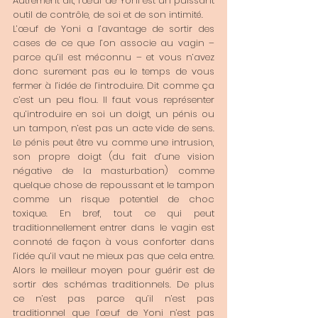
Autrement dit, l’œuf de Yoni est un puissant 
outil de contrôle, de soi et de son intimité.
L’œuf de Yoni a l’avantage de sortir des 
cases de ce que l’on associe au vagin – 
parce qu’il est méconnu – et vous n’avez 
donc surement pas eu le temps de vous 
fermer à l’idée de l’introduire. Dit comme ça 
c’est un peu flou. Il faut vous représenter 
qu’introduire en soi un doigt, un pénis ou 
un tampon, n’est pas un acte vide de sens. 
Le pénis peut être vu comme une intrusion, 
son propre doigt (du fait d’une vision 
négative de la masturbation) comme 
quelque chose de repoussant et le tampon 
comme un risque potentiel de choc 
toxique. En bref, tout ce qui peut 
traditionnellement entrer dans le vagin est 
connoté de façon à vous conforter dans 
l’idée qu’il vaut ne mieux pas que cela entre. 
Alors le meilleur moyen pour guérir est de 
sortir des schémas traditionnels. De plus 
ce n’est pas parce qu’il n’est pas 
traditionnel que l’œuf de Yoni n’est pas 