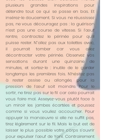
plusieurs grandes inspirations pour 
détendre tout ce qui se passe en bas. Et 
insérez-le doucement. Si vous ne réussissez 
pas, ne vous découragez pas : la guérison 
n’est pas une course de vitesse. Si l’œuf 
rentre, contractez le périnée pour qu’il 
puisse rester. N’’allez pas aux toilettes avec, 
il pourrait tomber car vous allez 
décontracter votre périnée. Observez vos 
sensations durant une quinzaine de 
minutes, et sortez-le : inutile de le garder 
longtemps les premières fois. N’hésitez pas 
à rester assise ou allongée, pour la 
pression de l’œuf soit moindre. Pour le 
sortir, ne tirez pas sur le fil car cela pourrait 
vous faire mal. Asseyez-vous plutôt face à 
un miroir les jambes écartées et poussez 
comme si vous vouliez accoucher. Pour 
appuyer la manœuvre si elle ne suffit pas, 
tirez légèrement sur le fil. Mais le but est de 
laisser le plus possible votre corps s’ouvrir 
pour expulser l’œuf de Yoni. Contrairement 