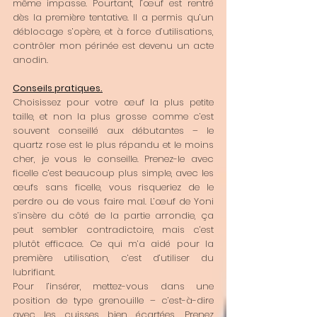
même impasse. Pourtant, l’œuf est rentré 
dès la première tentative. Il a permis qu’un 
déblocage s’opère, et à force d’utilisations, 
contrôler mon périnée est devenu un acte 
anodin. 
Conseils pratiques.
Choisissez pour votre œuf la plus petite 
taille, et non la plus grosse comme c’est 
souvent conseillé aux débutantes – le 
quartz rose est le plus répandu et le moins 
cher, je vous le conseille. Prenez-le avec 
ficelle c’est beaucoup plus simple, avec les 
œufs sans ficelle, vous risqueriez de le 
perdre ou de vous faire mal. L’œuf de Yoni 
s’insère du côté de la partie arrondie, ça 
peut sembler contradictoire, mais c’est 
plutôt efficace. Ce qui m’a aidé pour la 
première utilisation, c’est d’utiliser du 
lubrifiant. 
Pour l’insérer, mettez-vous dans une 
position de type grenouille – c’est-à-dire 
avec les cuisses bien écartées. Prenez 